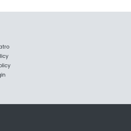
atro
licy
olicy
gin