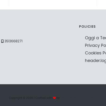
POLICIES
Oggi a Te
3513668271
Privacy Po
Cookies P
header.lo
Copyright © 2026
| Crafted with
by
Oimmei Digital Consulting