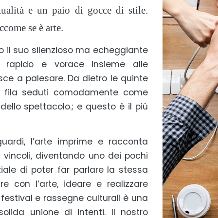
tualità e un paio di gocce di stile.
Eccome se è arte.
tto il suo silenzioso ma echeggiante
si rapido e vorace insieme alle
esce a palesare. Da dietro le quinte
ma fila seduti comodamente come
dello spettacolo.; e questo è il più
guardi, l’arte imprime e racconta
 vincoli, diventando uno dei pochi
ziale di poter far parlare la stessa
re con l’arte, ideare e realizzare
festival e rassegne culturali è una
lida unione di intenti. Il nostro