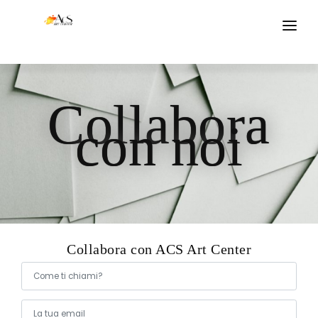
CHI SIAMO
Collabora
EVENTI
con noi
GALLERIE
BLOG
CONTATTI
Collabora con ACS Art Center
Come ti chiami?
La tua email